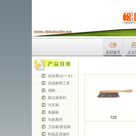
自在箒(ホーキ)
其他刷类工具
墙刷
除尘刷系列
汽车刷
电脑刷
728
马刷系列
卫浴刷/美容刷
鞋刷及其辅件